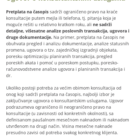
Pretplata na časopis
sadrži ograničeno pravo na kraće
konsultacije putem mejla ili telefona, tj. pitanja koja je
moguće rešiti u relativno kratkom roku, ali
ne sadrži
detaljne, višesatne analize poslovnih transakcija, ugovora i
druge dokumentacije.
Na primer, pretplata na časopis ne
obuhvata pregled i analizu dokumentacije, analize statusnih
promena, ugovora o tzv. zajedničkoj izgradnji objekata,
poresku optimizaciju planiranih transakcija, pregled
poreskih akata i pomoć u poreskom postupku, poresko-
računovodstvene analize ugovora i planiranih transakcija i
dr.
Ukoliko postoji potreba za većim obimom konsultacija od
onog koji sadrži pretplata na časopis, najbolji izbor je
zaključivanje ugovora o konsultantskim uslugama. Ugovor
podrazumeva ograničeno ili neograničeno pravo na
konsultacije (u zavisnosti od konkretnih okolnosti), sa
definisanom paušalnom mesečnom naknadom ili naknadom
utvrđenom na drugi način. Visina mesečne naknade
presudno zavisi od potreba svakog konkretnog klijenta.