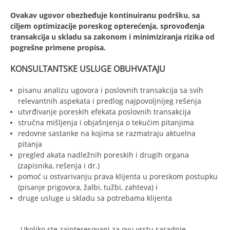
Ovakav ugovor obezbeđuje kontinuiranu podršku, sa
ciljem optimizacije poreskog opterećenja, sprovođenja
transakcija u skladu sa zakonom i minimiziranja rizika od
pogrešne primene propisa.
KONSULTANTSKE USLUGE OBUHVATAJU
pisanu analizu ugovora i poslovnih transakcija sa svih
relevantnih aspekata i predlog najpovoljnijeg rešenja
utvrđivanje poreskih efekata poslovnih transakcija
stručna mišljenja i objašnjenja o tekućim pitanjima
redovne sastanke na kojima se razmatraju aktuelna
pitanja
pregled akata nadležnih poreskih i drugih organa
(zapisnika, rešenja i dr.)
pomoć u ostvarivanju prava klijenta u poreskom postupku
(pisanje prigovora, žalbi, tužbi, zahteva) i
druge usluge u skladu sa potrebama klijenta
Ukoliko ste zainteresovani za ovu vrstu saradnje,