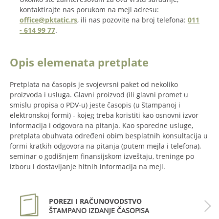
kontaktirajte nas porukom na mejl adresu:
office@pktatic.rs
, ili nas pozovite na broj telefona:
011
- 614 99 77
.
Opis elemenata pretplate
Pretplata na časopis je svojevrsni paket od nekoliko
proizvoda i usluga. Glavni proizvod (ili glavni promet u
smislu propisa o PDV-u) jeste časopis (u štampanoj i
elektronskoj formi) - kojeg treba koristiti kao osnovni izvor
informacija i odgovora na pitanja. Kao sporedne usluge,
pretplata obuhvata određeni obim besplatnih konsultacija u
formi kratkih odgovora na pitanja (putem mejla i telefona),
seminar o godišnjem finansijskom izveštaju, treninge po
izboru i dostavljanje hitnih informacija na mejl.
POREZI I RAČUNOVODSTVO
ŠTAMPANO IZDANJE ČASOPISA