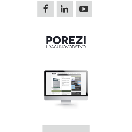


