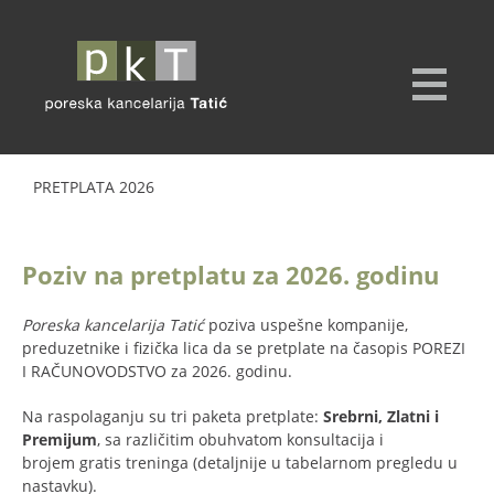
PRETPLATA 2026
Poziv na pretplatu za 2026. godinu
Poreska kancelarija Tatić
poziva uspešne kompanije,
preduzetnike i fizička lica da se pretplate na časopis POREZI
I RAČUNOVODSTVO za 2026. godinu.
Na raspolaganju su tri paketa pretplate:
Srebrni, Zlatni i
Premijum
, sa različitim obuhvatom konsultacija i
brojem gratis treninga (detaljnije u tabelarnom pregledu u
nastavku).