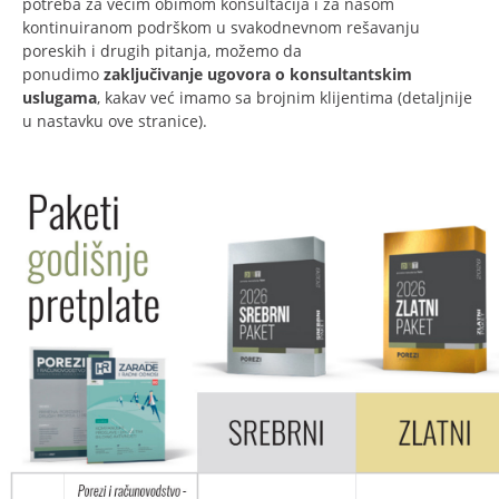
potreba za većim obimom konsultacija i za našom
kontinuiranom podrškom u svakodnevnom rešavanju
poreskih i drugih pitanja, možemo da
ponudimo
zaključivanje ugovora o konsultantskim
uslugama
, kakav već imamo sa brojnim klijentima (detaljnije
u nastavku ove stranice).