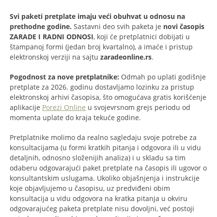
Svi paketi pretplate imaju veći obuhvat u odnosu na
prethodne godine.
Sastavni deo svih paketa je
novi časopis
ZARADE I RADNI ODNOSI
, koji će pretplatnici dobijati u
štampanoj formi (jedan broj kvartalno), a imaće i pristup
elektronskoj verziji na sajtu
zaradeonline.rs
.
Pogodnost za nove pretplatnike:
Odmah po uplati godišnje
pretplate za 2026. godinu dostavljamo lozinku za pristup
elektronskoj arhivi časopisa, što omogućava gratis korišćenje
aplikacije
Porezi Online
u svojevrsnom grejs periodu od
momenta uplate do kraja tekuće godine.
Pretplatnike molimo da realno sagledaju svoje potrebe za
konsultacijama (u formi kratkih pitanja i odgovora ili u vidu
detaljnih, odnosno složenijih analiza) i u skladu sa tim
odaberu odgovarajući paket pretplate na časopis ili ugovor o
konsultantskim uslugama. Ukoliko objašnjenja i instrukcije
koje objavljujemo u časopisu, uz predviđeni obim
konsultacija u vidu odgovora na kratka pitanja u okviru
odgovarajućeg paketa pretplate nisu dovoljni, već postoji