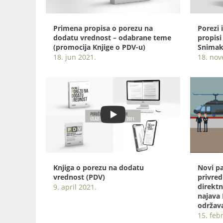
Primena propisa o porezu na
Porezi 
dodatu vrednost – odabrane teme
propisi
(promocija Knjige o PDV-u)
Snimak
18. jun 2021.
18. no
Knjiga o porezu na dodatu
Novi p
vrednost (PDV)
privre
direktn
9. april 2021.
najava 
održava
15. feb