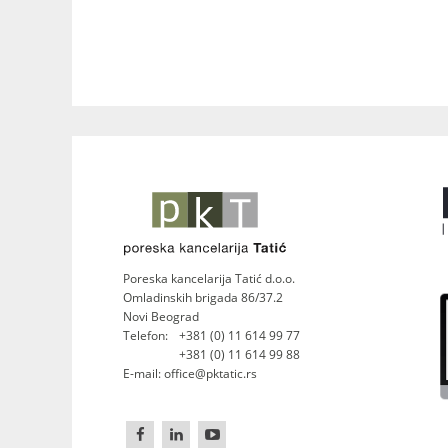
Poreska kancelarija Tatić d.o.o.
Omladinskih brigada 86/37.2
Novi Beograd
Telefon:
+381 (0) 11 614 99 77
+381 (0) 11 614 99 88
E-mail: office@pktatic.rs


