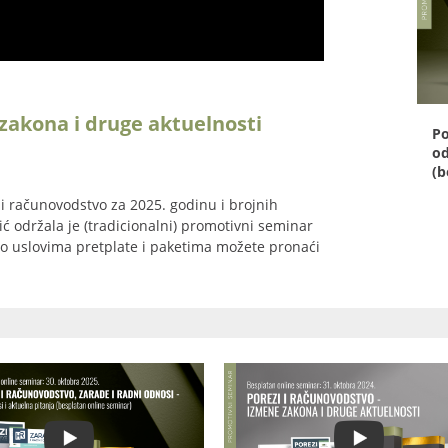
 zakona i druge aktuelnosti
Po
od
(b
i računovodstvo za 2025. godinu i brojnih
ić održala je (tradicionalni) promotivni seminar
e o uslovima pretplate i paketima možete pronaći