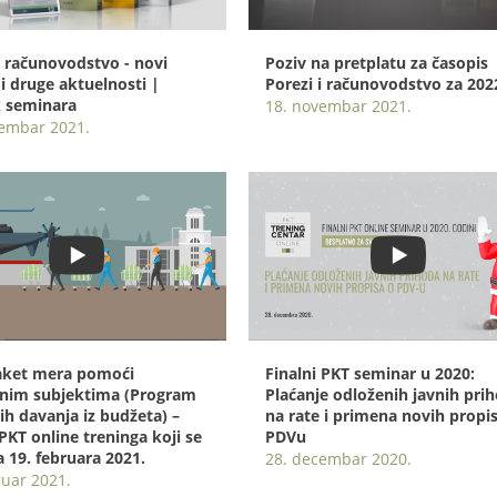
i računovodstvo - novi
Poziv na pretplatu za časopis
 i druge aktuelnosti |
Porezi i računovodstvo za 202
 seminara
18. novembar 2021.
vembar 2021.
aket mera pomoći
Finalni PKT seminar u 2020:
dnim subjektima (Program
Plaćanje odloženih javnih pri
ih davanja iz budžeta) –
na rate i primena novih propi
PKT online treninga koji se
PDVu
 19. februara 2021.
28. decembar 2020.
ruar 2021.