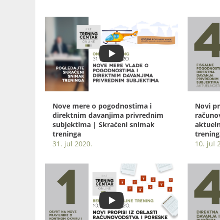
Nove mere o pogodnostima i
Novi pr
direktnim davanjima privrednim
računo
subjektima | Skraćeni snimak
aktueln
treninga
trening
31. jul 2020.
10. jul 