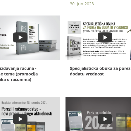
30. jun 2023.
 izdavanja računa -
Specijalistička obuka za porez
ne teme (promocija
dodatu vrednost
ika o računima)