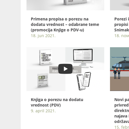
Primena propisa o porezu na
Porezi 
dodatu vrednost – odabrane teme
propisi
(promocija Knjige o PDV-u)
Snimak
18. jun 2021.
18. no
Knjiga o porezu na dodatu
Novi p
vrednost (PDV)
privre
direktn
9. april 2021.
najava 
održava
15. feb