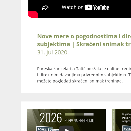
Nove mere o pogodnostima i di
subjektima | Skraćeni snimak t
31. jul 2020.
Poreska kancelarija Tatić održala je online tre
i direktnim davanjima privrednim subjektima. T
možete pogledati skraćeni snimak treninga.