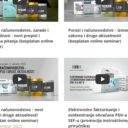
i računovodstvo, zarade i
Porezi i računovodstvo - izme
dnosi - novi propisi i
zakona i druge aktuelnosti
a pitanja (besplatan online
(besplatan online seminar)
r)
i računovodstvo - novi
Elektronsko fakturisanje i
 i druge aktuelnosti
evidentiranje obračuna PDV-a
tan online seminar)
SEF-u (promocija instruktivno
priručnika)
vembar 2023.