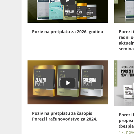
Poziv na pretplatu za 2026. godinu
Porezi 
radni o
aktueln
semina
Poziv na pretplatu za časopis
Porezi 
Porezi i računovodstvo za 2024.
propisi
(bespla
17. no