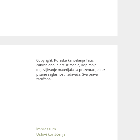
Copyright: Poreska kancelarija Tatić
Zabranjeno je preuzimanje, kopiranje i
objavljivanje materijala sa prezentacije bez
pisane saglasnosti izdavača. Sva prava
zadržana.
Impressum
Uslovi korišćenja