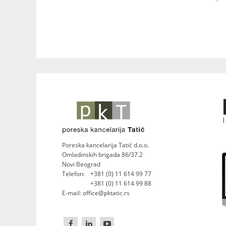
Poreska kancelarija Tatić d.o.o.
Omladinskih brigada 86/37.2
Novi Beograd
Telefon:
+381 (0) 11 614 99 77
+381 (0) 11 614 99 88
E-mail: office@pktatic.rs


