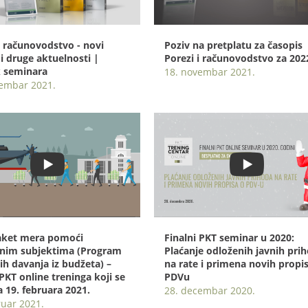
i računovodstvo - novi
Poziv na pretplatu za časopis
 i druge aktuelnosti |
Porezi i računovodstvo za 202
 seminara
18. novembar 2021.
vembar 2021.
aket mera pomoći
Finalni PKT seminar u 2020:
dnim subjektima (Program
Plaćanje odloženih javnih pri
ih davanja iz budžeta) –
na rate i primena novih propi
PKT online treninga koji se
PDVu
 19. februara 2021.
28. decembar 2020.
ruar 2021.