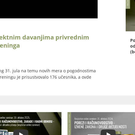
rektnim davanjima privrednim
Po
reninga
od
(b
ning 31. jula na temu novih mera o pogodnostima
reningu je prisustvovalo 176 učesnika, a ovde