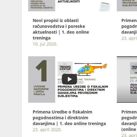
Novi propisi iz oblasti
Primen
računovodstva i poreske
pogodn
aktuelnosti | 1. deo online
davanji
treninga
23. apri
10. jul 2020.
Primena Uredbe o fiskalnim
Primen
pogodnostima i direktnim
pogodn
davanjima | 1. deo online treninga
davanj
(online
23. april 2020.
23. apri