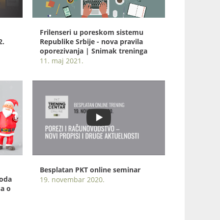
Frilenseri u poreskom sistemu
2.
Republike Srbije - nova pravila
oporezivanja | Snimak treninga
11. maj 2021.
Besplatan PKT online seminar
hoda
19. novembar 2020.
sa o