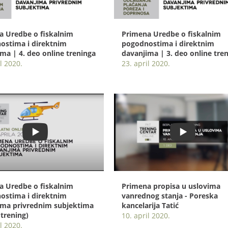
a Uredbe o fiskalnim
Primena Uredbe o fiskalnim
ostima i direktnim
pogodnostima i direktnim
ma | 4. deo online treninga
davanjima | 3. deo online tre
l 2020.
23. april 2020.
a Uredbe o fiskalnim
Primena propisa u uslovima
ostima i direktnim
vanrednog stanja - Poreska
ima privrednim subjektima
kancelarija Tatić
 trening)
10. april 2020.
l 2020.